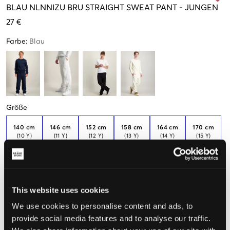
BLAU
NLNNIZU BRU STRAIGHT SWEAT PANT
-
JUNGEN
27 €
Farbe
:
Blau
Größe
140 cm
146 cm
152 cm
158 cm
164 cm
170 cm
(10 Y)
(11 Y)
(12 Y)
(13 Y)
(14 Y)
(15 Y)
176 cm
(16 Y)
This website uses cookies
Wahrgenommene Größe
We use cookies to personalise content and ads, to
provide social media features and to analyse our traffic.
Klein
Perfekt
Groß