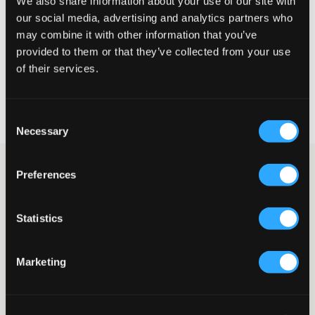
We also share information about your use of our site with
our social media, advertising and analytics partners who
GRÖSSENBERATER
may combine it with other information that you’ve
WÄHLEN SIE EINE GRÖSSE
provided to them or that they’ve collected from your use
of their services.
Schnelle lieferung
Gratis versand über €69
Consent
Widerrufsrecht
innerhalb von 60 Tagen
Necessary
Selection
Dunkelblaue Sweatpants von LMTD. Diese Hose hat einen
Preferences
Gummizug mit Kordelzug und eine verstellbare Taille für eine
perfekte Passform. Die geraden Beine sorgen für einen
schlichten und entspannten Look—ideal für Alltag und Freizeit.
Statistics
Sweatpants
Kordelzug
Gummizug in der Taille
Marketing
Verstellbare Taille
Taschen seitlich
Farbe: Navy Blazer
Der Text ist KI-generiert.