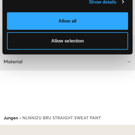
Show details
SKU
:
130279-001
Allow all
Waschtipps
:
Allow selection
Washing advice
Material
Jungen
NLNNIZU BRU STRAIGHT SWEAT PANT