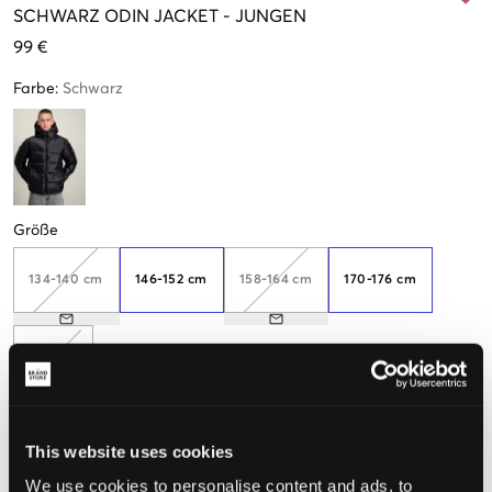
SCHWARZ
ODIN JACKET
-
JUNGEN
99 €
Farbe
:
Schwarz
Größe
134-140 cm
146-152 cm
158-164 cm
170-176 cm
182-188
This website uses cookies
Wahrgenommene Größe
We use cookies to personalise content and ads, to