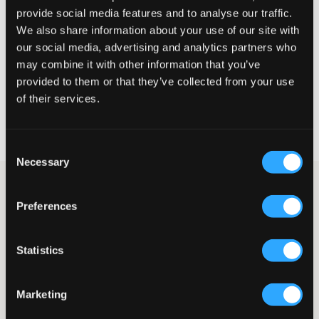
Klein
Perfekt
Groß
provide social media features and to analyse our traffic.
We also share information about your use of our site with
GRÖSSENBERATER
our social media, advertising and analytics partners who
may combine it with other information that you’ve
WÄHLEN SIE EINE GRÖSSE
provided to them or that they’ve collected from your use
of their services.
Schnelle lieferung
Gratis versand über €69
Widerrufsrecht
innerhalb von 60 Tagen
Consent
Necessary
Selection
Schwarze wattierte Jacke mit Kapuze von Grunt. Vorne gibt es
einen Reißverschluss und an der Seite davon Taschen mit Knopf.
Preferences
Die Wattierung besteht aus 100 % Polyester. Die Jacke hat einen
höheren Kragen, der zusätzlichen Schutz vor Wind bietet. Dünne
Bündchen befinden sich unten und an den Ärmelenden. Diese
Statistics
Jacke ist eine ausgezeichnete Wahl, um auch in den kühlen
Monaten stilvoll zu bleiben.
Jacke
Marketing
Kapuze (nicht abnehmbar)
Reißverschluss