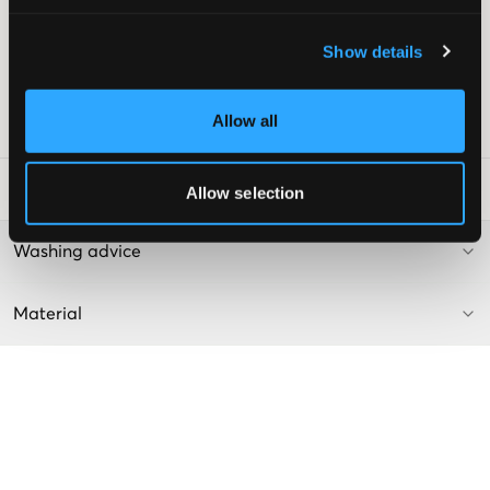
Normale Passform
Taschen mit Knopf
Show details
Farbe: Schwarz
Dieser Text ist AI-generiert.
Allow all
SKU
:
133638-001
Waschtipps
:
Allow selection
Washing advice
Material