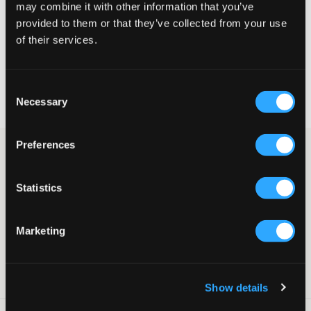
GRÖSSENBERATER
may combine it with other information that you’ve
provided to them or that they’ve collected from your use
WÄHLEN SIE EINE GRÖSSE
of their services.
Schnelle lieferung
Consent
Gratis versand über €69
Necessary
Selection
Widerrufsrecht
innerhalb von 60 Tagen
Preferences
Vit T-Shirt von Jack & Jones. Das T-Shirt hat einen klassischen
Rundhalsausschnitt und eine normale Passform. Ein vielseitiges
und stilvolles T-Shirt, das garantiert zum Einsatz kommt.
Statistics
T-Shirt
Rundhalsausschnitt
Normale Passform
Marketing
Farbe: White
Supplier color/color code
:
White
SKU
:
130458-002
Show details