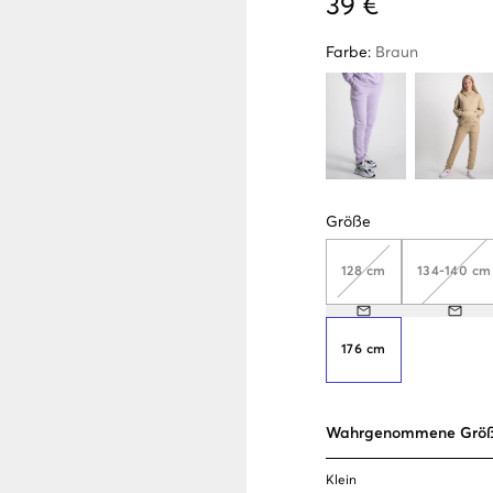
39 €
Farbe
:
Braun
Größe
128 cm
134-140 cm
176 cm
Wahrgenommene Grö
Klein