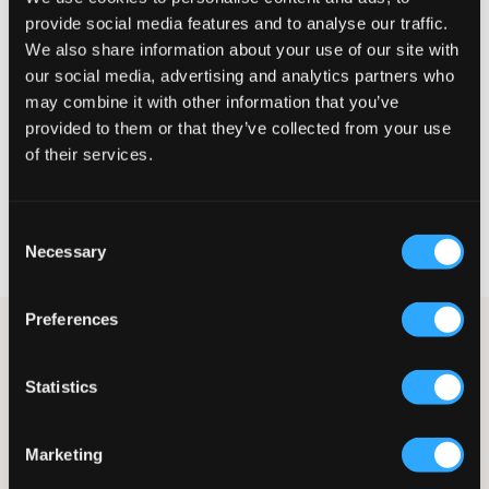
Wahrgenommene Größe
provide social media features and to analyse our traffic.
We also share information about your use of our site with
Klein
Perfekt
Groß
our social media, advertising and analytics partners who
may combine it with other information that you’ve
GRÖSSENBERATER
provided to them or that they’ve collected from your use
WÄHLEN SIE EINE GRÖSSE
of their services.
Schnelle lieferung
Consent
Gratis versand über €69
Necessary
Selection
Widerrufsrecht
innerhalb von 60 Tagen
Preferences
Weißes Hemd von Lyle & Scott. Das Hemd hat einen Kragen und
weiße Knöpfe. Die Passform ist gerade, und auf der Brust
befindet sich eine Tasche. Auf der Tasche ist das Markenlogo
Statistics
platziert.
Hemd
Kragen
Marketing
Knöpfe