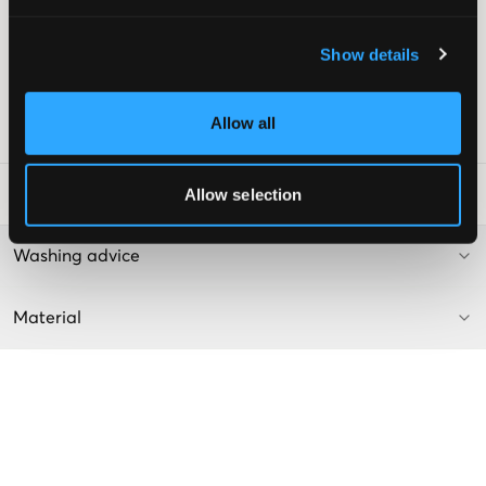
Gerade Passform
Patch
Brusttasche
Show details
Farbe: White
Supplier color/color code
:
White
Allow all
SKU
:
133855-001
Allow selection
Waschtipps
:
Washing advice
Material