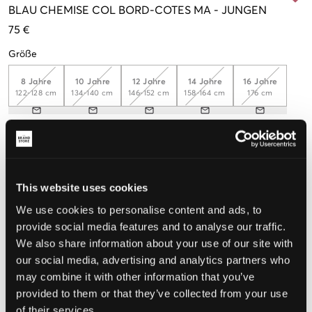
BLAU
CHEMISE COL BORD-COTES MA
-
JUNGEN
75 €
Größe
8 Jahre
10 Jahre
12 Jahre
14 Jahre
16 Jahre
122-128 cm
134-140 cm
146-152 cm
158-164 cm
176 cm
Wahrgenommene Größe
Klein
Perfekt
Groß
This website uses cookies
GRÖSSENBERATER
We use cookies to personalise content and ads, to
provide social media features and to analyse our traffic.
WÄHLEN SIE EINE GRÖSSE
We also share information about your use of our site with
our social media, advertising and analytics partners who
may combine it with other information that you’ve
Schnelle lieferung
provided to them or that they’ve collected from your use
Gratis versand über €69
of their services.
Widerrufsrecht
innerhalb von 60 Tagen