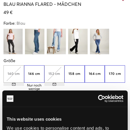
BLAU
RIANNA FLARED
-
MÄDCHEN
49 €
Farbe
:
Blau
Größe
140 cm
146 cm
152 cm
158 cm
164 cm
170 cm
Nur noch
wenige
verfügbar
176 cm
Nur noch
wenige
This website uses cookies
verfügbar
We use cookies to personalise content and ads, to