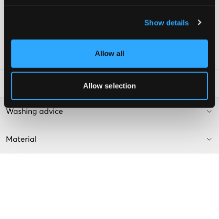
Hohe Taille
Schmale Beine
Show details
Verstellbare Taille
Patch hinten
Allow all
SKU
:
120066-006
Waschtipps
:
Allow selection
Washing advice
Material