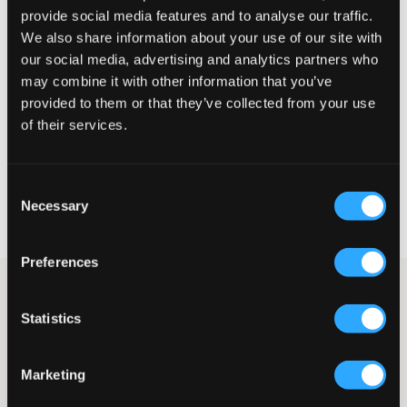
provide social media features and to analyse our traffic.
Wahrgenommene Größe
We also share information about your use of our site with
our social media, advertising and analytics partners who
Klein
Perfekt
Groß
may combine it with other information that you’ve
GRÖSSENBERATER
provided to them or that they’ve collected from your use
of their services.
WÄHLEN SIE EINE GRÖSSE
Consent
Schnelle lieferung
Necessary
Selection
Gratis versand über €69
Widerrufsrecht
innerhalb von 60 Tagen
Preferences
Dunkelblaue Fünf-Taschen-Jeans von Garcia. Die Hose hat eine
hohe Taille und ein super schmales Bein. Die Taille ist
Statistics
verstellbar und der Hosenschlitz besteht aus Reißverschluss und
Knopf.
Jeans
Marketing
Hosenschlitz mit Knopf
Fünf-Taschen-Modell