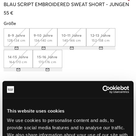
BLAU
SCRIPT EMBROIDERED SWEAT SHORT
-
JUNGEN
55 €
Größe
8-9 Jahre
9-10 Jahre
10-11 Jahre
12-13 Jahre
128-134 cm
134-140 cm
140-146 cm
152-158 cm
14-15 Jahre
15-16 Jahre
164-170 cm
170-176 cm
Wahrgenommene Größe
Klein
Perfekt
Groß
This website uses cookies
GRÖSSENBERATER
We use cookies to personalise content and ads, to
WÄHLEN SIE EINE GRÖSSE
provide social media features and to analyse our traffic.
We also share information about your use of our site with