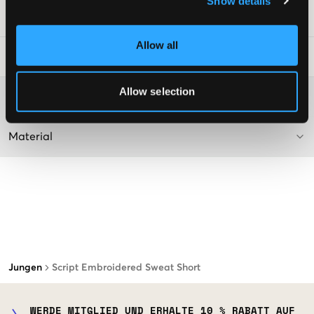
Show details
SKU
:
128148-003
Allow all
Waschtipps
:
Allow selection
Washing advice
Material
Jungen
Script Embroidered Sweat Short
WERDE MITGLIED UND ERHALTE 10 % RABATT AUF