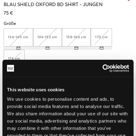
BLAU
SHIELD OXFORD BD SHIRT
-
JUNGEN
75 €
Größe
134-140 cm
146-152 cm
158-164 cm
170 cm
176 cm
Wahrgenommene Größe
This website uses cookies
We use cookies to personalise content and ads, to
Klein
Perfekt
Groß
provide social media features and to analyse our traffic.
GRÖSSENBERATER
We also share information about your use of our site with
our social media, advertising and analytics partners who
WÄHLEN SIE EINE GRÖSSE
may combine it with other information that you’ve
provided to them or that they’ve collected from your use