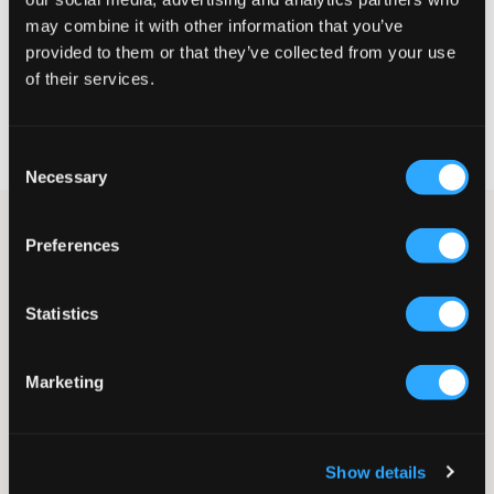
may combine it with other information that you’ve
WÄHLEN SIE EINE GRÖSSE
provided to them or that they’ve collected from your use
of their services.
Schnelle lieferung
Gratis versand über €69
Consent
Widerrufsrecht
innerhalb von 60 Tagen
Necessary
Selection
Schwarze Bluse von Sofie Schnoor. Die Bluse hat einen runden
Preferences
Halsausschnitt. An den Ärmelabschlüssen gibt es einen
Gummizug und einen Volant am unteren Rand. Kleidungsstücke
mit Schleifen sind derzeit einer der großen Trends.
Statistics
Bluse
Runder Halsausschnitt
Schleifen
Marketing
Gummizug
Volant
Farbe: 1000 Schwarz
Show details
SKU
:
133520-001