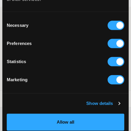
Rotes Polohemd von Polo Ralph Lauren. Das klassische Logo der
Consent
Marke ist in Dunkelblau gestickt und auf der Brust platziert.
Necessary
Selection
Dieses Kleidungsstück ist ein echter Klassiker, der sowohl schick
als auch leger getragen werden kann.
Polohemd
Preferences
Kragen
Knöpfe
Stickerei
Statistics
Normale Passform
Farbe: Rot
Marketing
SKU
:
114612-004
Waschtipps
:
Show details
Washing advice
Allow all