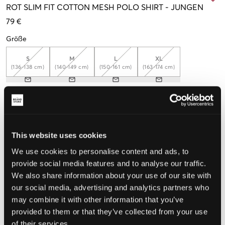
ROT
SLIM FIT COTTON MESH POLO SHIRT
-
JUNGEN
79 €
Größe
S
M
L
XL
(136-138 cm)
(140-149 cm)
(150-161 cm)
(163-174 cm)
Wahrgenommene Größe
Klein
Perfekt
Groß
This website uses cookies
GRÖSSENBERATER
We use cookies to personalise content and ads, to
provide social media features and to analyse our traffic.
WÄHLEN SIE EINE GRÖSSE
We also share information about your use of our site with
our social media, advertising and analytics partners who
may combine it with other information that you’ve
Schnelle lieferung
provided to them or that they’ve collected from your use
Gratis versand über €69
of their services.
Widerrufsrecht
innerhalb von 60 Tagen