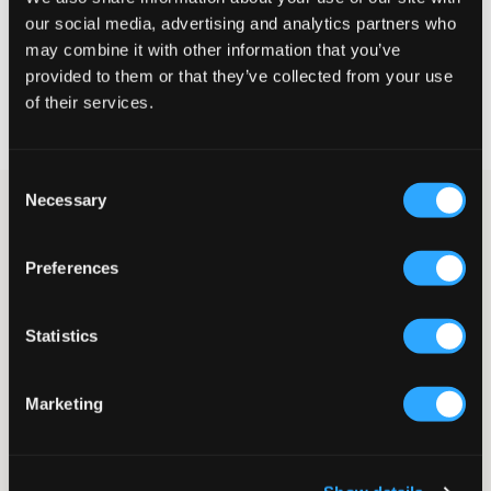
our social media, advertising and analytics partners who
WÄHLEN SIE EINE GRÖSSE
may combine it with other information that you’ve
provided to them or that they’ve collected from your use
Schnelle lieferung
of their services.
Gratis versand über €69
Widerrufsrecht
innerhalb von 60 Tagen
Consent
Necessary
Selection
Schwarzer Hoodie von Calvin Klein. Das Logo der Marke ist
sowohl gedruckt als auch gestickt in Grau und Weiß. Der
Pullover hat eine Kapuze und Bündchen unten und an den
Preferences
Ärmeln. Dies ist einer unserer beliebtesten Hoodies und er ist in
einer Vielzahl von Farben erhältlich.
Hoodie
Statistics
Kapuzen
Stickerei
Druck
Marketing
Normale Passform
Bündchen
Farbe: Ck Black
Supplier color/color code
:
Ck Black