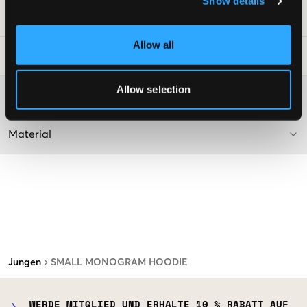
Show details
SKU
:
118717-002
Allow all
Waschtipps
:
Allow selection
Washing advice
Material
Jungen
SMALL MONOGRAM HOODIE
WERDE MITGLIED UND ERHALTE 10 % RABATT AUF