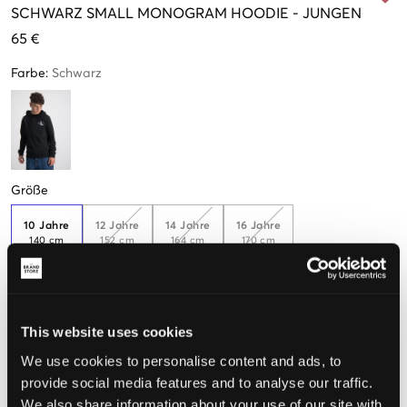
SCHWARZ
SMALL MONOGRAM HOODIE
-
JUNGEN
65 €
Farbe
:
Schwarz
Größe
10 Jahre
12 Jahre
14 Jahre
16 Jahre
140 cm
152 cm
164 cm
170 cm
Wahrgenommene Größe
This website uses cookies
Klein
Perfekt
Groß
We use cookies to personalise content and ads, to
provide social media features and to analyse our traffic.
GRÖSSENBERATER
We also share information about your use of our site with