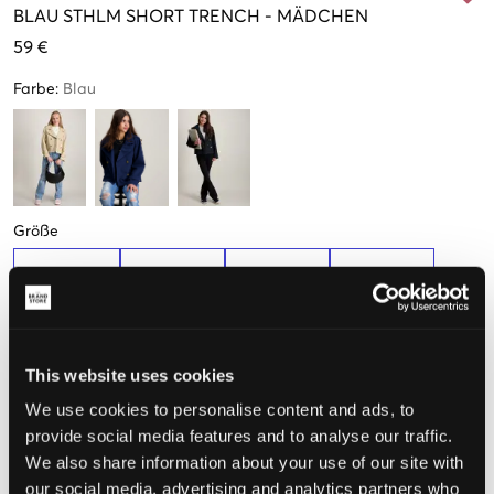
BLAU
STHLM SHORT TRENCH
-
MÄDCHEN
59 €
Farbe
:
Blau
Größe
134-140 cm
146-152 cm
158-164 cm
170-176 cm
Wahrgenommene Größe
This website uses cookies
We use cookies to personalise content and ads, to
Klein
Perfekt
Groß
provide social media features and to analyse our traffic.
GRÖSSENBERATER
We also share information about your use of our site with
our social media, advertising and analytics partners who