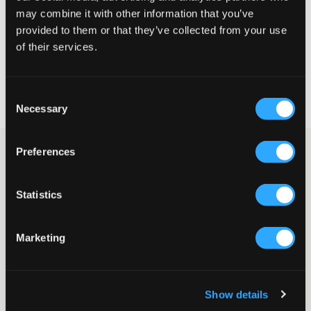
GRÖSSENBERATER
may combine it with other information that you’ve
provided to them or that they’ve collected from your use
WÄHLEN SIE EINE GRÖSSE
of their services.
Schnelle lieferung
Consent
Gratis versand über €69
Necessary
Widerrufsrecht
innerhalb von 60 Tagen
Selection
Preferences
Beiger kurzer Mantel von RYVLS. Knöpfe befinden sich vorne
sowie an den Ärmeln und an den Seiten gibt es Taschen. Die
Passform ist gerade. Dieses Jackenmodell ist einer der großen
Trends des Frühlings.
Statistics
Jacke
Knöpfe
Marketing
Gerade und kurze Passform
Seitentaschen
Farbe: Beige
SKU
:
128009-001
Show details