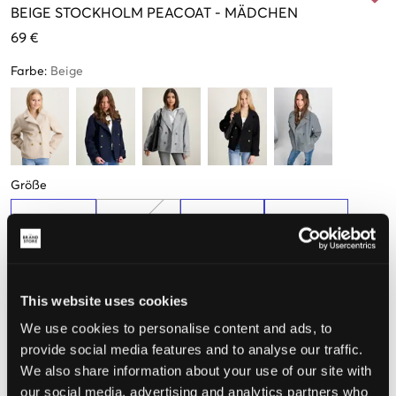
BEIGE
STOCKHOLM PEACOAT
-
MÄDCHEN
69 €
Farbe
:
Beige
Größe
134-140 cm
146-152 cm
158-164 cm
170-176 cm
Nur noch
wenige
verfügbar
This website uses cookies
We use cookies to personalise content and ads, to
Wahrgenommene Größe
provide social media features and to analyse our traffic.
Klein
Perfekt
Groß
We also share information about your use of our site with
our social media, advertising and analytics partners who