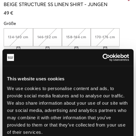
BEIGE
STRUCTURE SS LINEN SHIRT
-
JUNGEN
49 €
Größe
134-140 cm
146-152 cm
158-164 cm
170-176 cm
Wahrgenommene Größe
Klein
Perfekt
Groß
This website uses cookies
We use cookies to personalise content and ads, to
GRÖSSENBERATER
provide social media features and to analyse our traffic.
WÄHLEN SIE EINE GRÖSSE
We also share information about your use of our site with
our social media, advertising and analytics partners who
may combine it with other information that you’ve
Schnelle lieferung
provided to them or that they’ve collected from your use
Gratis versand über €69
of their services.
Widerrufsrecht
innerhalb von 60 Tagen