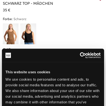
SCHWARZ
TOP
-
MÄDCHEN
35 €
Farbe
:
Schwarz
Größe
128 cm
140 cm
152 cm
164 cm
176 cm
Nur
1
übrig
Nur
2
This website uses cookies
übrig
We use cookies to personalise content and ads, to
provide social media features and to analyse our traffic.
Wahrgenommene Größe
We also share information about your use of our site with
Klein
Perfekt
Groß
our social media, advertising and analytics partners who
may combine it with other information that you’ve
GRÖSSENBERATER