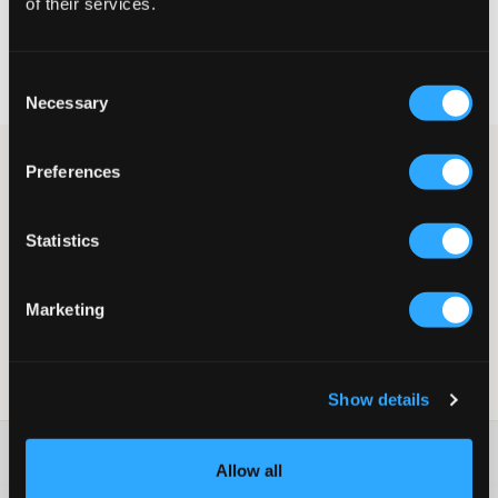
of their services.
Schnelle lieferung
Gratis versand über €69
Consent
Widerrufsrecht
innerhalb von 60 Tagen
Necessary
Selection
Trucker Cap von Sand & Camel in Weiß und Blau. Botschaft
Preferences
vorne auf einem Patch. Das Markenlogo ist hinten auf der Cap
aufgestickt. Die Schnalle ist verstellbar und der Umfang der Cap
beträgt 47 cm bis zur Schnalle.
Statistics
Trucker Cap
Stickerei
Patch (Trouble Maker)
Marketing
Verstellbare Schnalle
Farbe: Blau
SKU
:
124050-001
Show details
Washing advice
Allow all