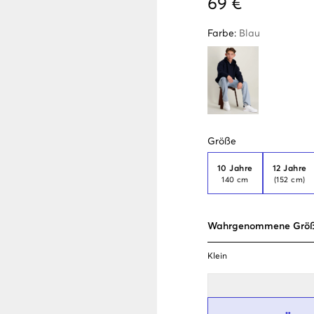
69 €
Farbe
:
Blau
Größe
10 Jahre
12 Jahre
140 cm
(152 cm)
Wahrgenommene Grö
Klein