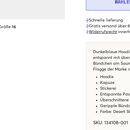
WÄHLE
Schnelle lieferung
Gratis versand über 
 Größe
16
Widerrufsrecht
innerh
Dunkelblaue Hoodie
entspannt mit über
Bündchen am Saum 
Flagge der Marke is
Hoodie
Kapuze
Stickerei
Entspannte Pa
Überschnittene
Gerippte Bünd
Farbe: Desert S
SKU
:
134108-001