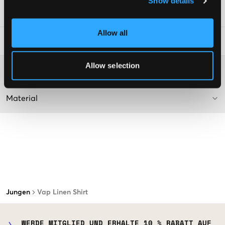
Show details
SKU
:
112476-001
Allow all
Waschtipps
:
Allow selection
Washing advice
Material
Jungen
Vap Linen Shirt
WERDE MITGLIED UND ERHALTE 10 % RABATT AUF