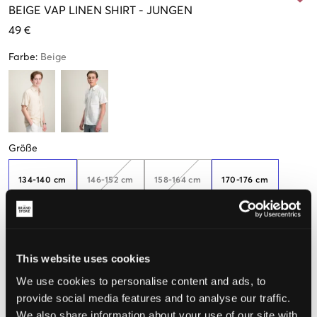
BEIGE
VAP LINEN SHIRT
-
JUNGEN
49 €
Farbe
:
Beige
Größe
134-140 cm
146-152 cm
158-164 cm
170-176 cm
182-188
This website uses cookies
We use cookies to personalise content and ads, to
Wahrgenommene Größe
provide social media features and to analyse our traffic.
We also share information about your use of our site with
Klein
Perfekt
Groß