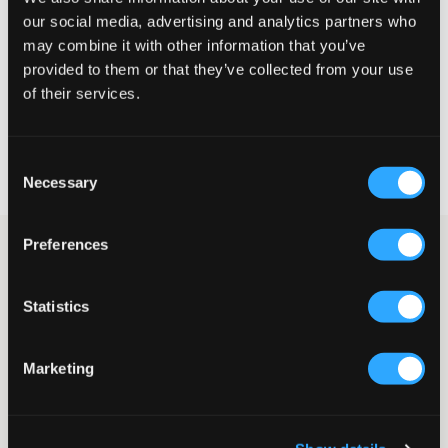
our social media, advertising and analytics partners who
GRÖSSENBERATER
may combine it with other information that you’ve
provided to them or that they’ve collected from your use
WÄHLEN SIE EINE GRÖSSE
of their services.
Schnelle lieferung
Consent
Gratis versand über €69
Necessary
Selection
Widerrufsrecht
innerhalb von 60 Tagen
Preferences
Beigefarbene Kurzarm-Hemd aus Leinenmix von Grunt. Das
Hemd hat einen Kragen und Knöpfe, und die Passform ist
gerade. Auf der Brust befindet sich eine Tasche.
Statistics
Hemd
Kurzarm
Kragen
Marketing
Knöpfe
Brusttasche
Gerade Passform
Farbe: Sand