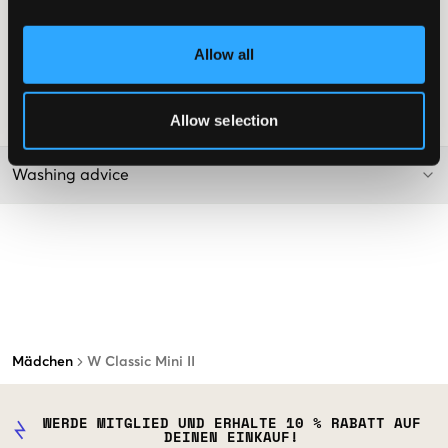
Schmutz- und wasserabweisend
Leichte Sohle
Allow all
Farbe: Chestnut
Supplier color/color code
:
CHESTNUT
SKU
:
123888-004
Allow selection
Washing advice
Mädchen
W Classic Mini II
WERDE MITGLIED UND ERHALTE 10 % RABATT AUF
DEINEN EINKAUF!