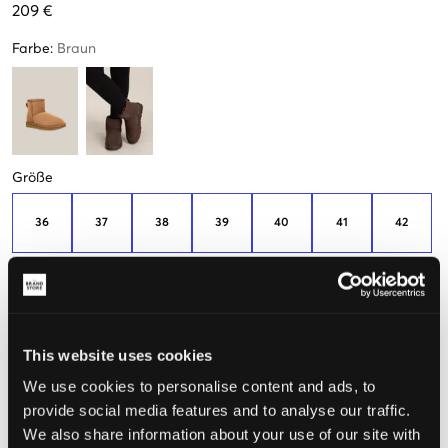
209 €
Farbe
:
Braun
Größe
36
37
38
39
40
41
42
Nur
2
Nur noch
Nur
1
übrig
Nur
2
übrig
wenige
übrig
verfügbar
43
This website uses cookies
Nur
1
übrig
We use cookies to personalise content and ads, to
Miss deinen Fuß aus, um die richtige Größe zu wählen
provide social media features and to analyse our traffic.
We also share information about your use of our site with
Wahrgenommene Größe