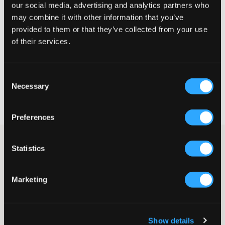
our social media, advertising and analytics partners who
Klein
Perfekt
Groß
may combine it with other information that you’ve
provided to them or that they’ve collected from your use
GRÖSSENBERATER
of their services.
WÄHLEN SIE EINE GRÖSSE
Consent
Necessary
Selection
Schnelle lieferung
Gratis versand über €69
Widerrufsrecht
innerhalb von 60 Tagen
Preferences
Klassische Stiefel von UGG in ihrer hellbraunen Farbe. Das
Statistics
Obermaterial besteht aus Wildleder und die Innensohle sowie
das Futter sind aus Schaffell. Classic II ist schmutz- und
wasserabweisend und hat eine leichte Sohle für erhöhte
Marketing
Dämpfung, Haltbarkeit und Griffigkeit. Die Sohlenhöhe beträgt 2
cm und der Schaft ist 13 cm hoch.
Stiefel
Wildleder
Show details
Schaffell