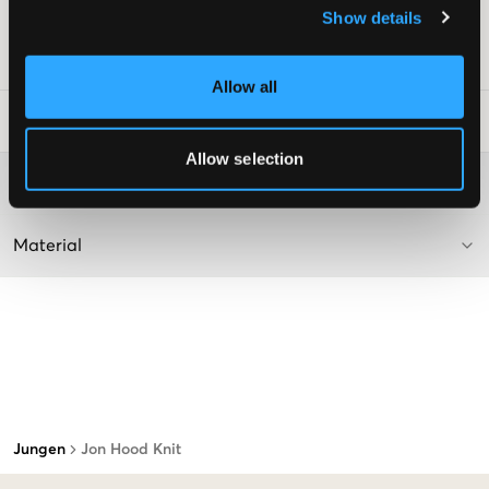
Show details
Farbe: Off White
SKU
:
134810-001
Allow all
Waschtipps
:
Allow selection
Washing advice
Material
Jungen
Jon Hood Knit