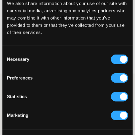
We also share information about your use of our site with
Klein
Perfekt
Groß
our social media, advertising and analytics partners who
may combine it with other information that you’ve
GRÖSSENBERATER
provided to them or that they’ve collected from your use
of their services.
WÄHLEN SIE EINE GRÖSSE
Consent
Schnelle lieferung
Necessary
Gratis versand über €69
Selection
Widerrufsrecht
innerhalb von 60 Tagen
Preferences
Weiße Strick-Hoodie von Grunt. Gerippte Bündchen befinden
sich am Saum und an den Ärmelenden und sorgen für eine gute
Passform. Ein Strickpullover ist ein bequemes und trendiges
Statistics
Kleidungsstück.
Hoodie
Marketing
Gestrickt
Kapuze
Normale Passform
Bündchen