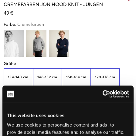
CREMEFARBEN
JON HOOD KNIT
-
JUNGEN
49 €
Farbe
:
Cremefarben
Größe
134-140 cm
146-152 cm
158-164 cm
170-176 cm
Nur noch
wenige
verfügbar
182-188
This website uses cookies
We use cookies to personalise content and ads, to
Wahrgenommene Größe
provide social media features and to analyse our traffic.