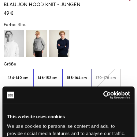
BLAU
JON HOOD KNIT
-
JUNGEN
49 €
Farbe
:
Blau
Größe
134-140 cm
146-152 cm
158-164 cm
170-176 cm
182-188
This website uses cookies
We use cookies to personalise content and ads, to
Wahrgenommene Größe
provide social media features and to analyse our traffic.