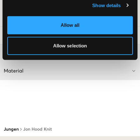
Show details
Farbe: Marineblau
SKU
:
134810-003
Allow all
Waschtipps
:
Allow selection
Washing advice
Material
Jungen
Jon Hood Knit