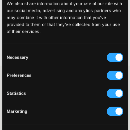
Klein
Perfekt
Groß
We also share information about your use of our site with
our social media, advertising and analytics partners who
GRÖSSENBERATER
may combine it with other information that you’ve
provided to them or that they’ve collected from your use
WÄHLEN SIE EINE GRÖSSE
of their services.
Schnelle lieferung
Consent
Gratis versand über €69
Necessary
Selection
Widerrufsrecht
innerhalb von 60 Tagen
Preferences
Gestrickter dunkelblauer Hoodie von Grunt. Gerippte Bündchen
befinden sich am Saum und an den Ärmelenden, was auch eine
gut sitzende Passform schafft. Ein gestrickter Pullover ist eine
Statistics
vielseitige und stilvolle Ergänzung für die Garderobe, die sowohl
im Alltag als auch bei festlichen Anlässen gut funktioniert.
Hoodie
Marketing
Gestrickt
Kapuze
Normale Passform
Bündchen