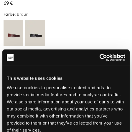
69 €
Farbe
:
Braun
Größe
M
L
(140-149 cm)
(150-161 cm)
This website uses cookies
We use cookies to personalise content and ads, to
Wahrgenommene Größe
provide social media features and to analyse our traffic.
Klein
Perfekt
Groß
We also share information about your use of our site with
our social media, advertising and analytics partners who
GRÖSSENBERATER
may combine it with other information that you’ve
provided to them or that they’ve collected from your use
WÄHLEN SIE EINE GRÖSSE
of their services.