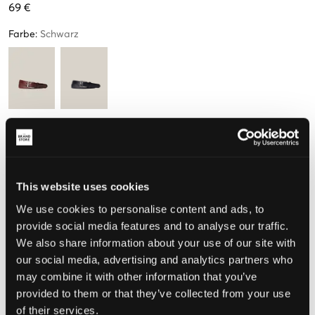
69 €
Farbe
:
Schwarz
Größe
M
L
(140-149 cm)
(150-161 cm)
This website uses cookies
We use cookies to personalise content and ads, to
Wahrgenommene Größe
provide social media features and to analyse our traffic.
Klein
Perfekt
Groß
We also share information about your use of our site with
our social media, advertising and analytics partners who
GRÖSSENBERATER
may combine it with other information that you’ve
provided to them or that they’ve collected from your use
WÄHLEN SIE EINE GRÖSSE
of their services.