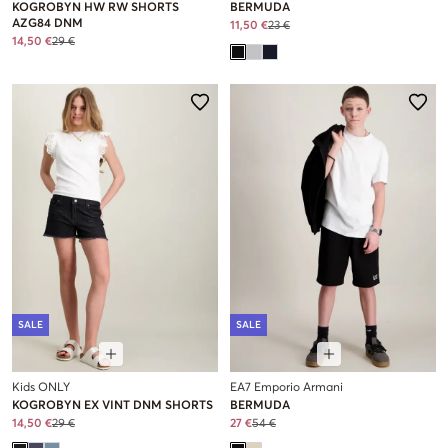
KOGROBYN HW RW SHORTS
BERMUDA
AZG84 DNM
11,50 €
23 €
14,50 €
29 €
SALE
SALE
Kids ONLY
EA7 Emporio Armani
KOGROBYN EX VINT DNM SHORTS
BERMUDA
14,50 €
29 €
27 €
54 €