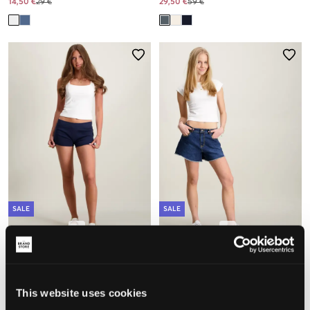
14,50 €
29 €
29,50 €
59 €
SALE
SALE
Gina Tricot Young 14+
Levi's
14+ FOLDED WAIST SHORTS
LVG A LINE SHORT
9,50 €
19 €
19,50 €
39 €
This website uses cookies