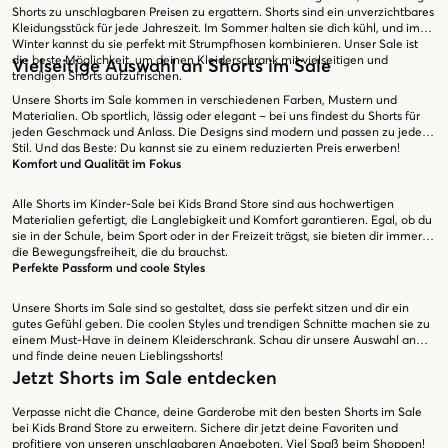
Shorts zu unschlagbaren Preisen zu ergattern. Shorts sind ein unverzichtbares
Kleidungsstück für jede Jahreszeit. Im Sommer halten sie dich kühl, und im
Winter kannst du sie perfekt mit Strumpfhosen kombinieren. Unser Sale ist
die beste Möglichkeit, um deinen Kleiderschrank mit vielseitigen und
Vielseitige Auswahl an Shorts im Sale
trendigen Shorts aufzufrischen.
Unsere Shorts im Sale kommen in verschiedenen Farben, Mustern und
Materialien. Ob sportlich, lässig oder elegant – bei uns findest du Shorts für
jeden Geschmack und Anlass. Die Designs sind modern und passen zu jedem
Stil. Und das Beste: Du kannst sie zu einem reduzierten Preis erwerben!
Komfort und Qualität im Fokus
Alle Shorts im Kinder-Sale bei Kids Brand Store sind aus hochwertigen
Materialien gefertigt, die Langlebigkeit und Komfort garantieren. Egal, ob du
sie in der Schule, beim Sport oder in der Freizeit trägst, sie bieten dir immer
die Bewegungsfreiheit, die du brauchst.
Perfekte Passform und coole Styles
Unsere Shorts im Sale sind so gestaltet, dass sie perfekt sitzen und dir ein
gutes Gefühl geben. Die coolen Styles und trendigen Schnitte machen sie zu
einem Must-Have in deinem Kleiderschrank. Schau dir unsere Auswahl an
und finde deine neuen Lieblingsshorts!
Jetzt Shorts im Sale entdecken
Verpasse nicht die Chance, deine Garderobe mit den besten Shorts im Sale
bei Kids Brand Store zu erweitern. Sichere dir jetzt deine Favoriten und
profitiere von unseren unschlagbaren Angeboten. Viel Spaß beim Shoppen!