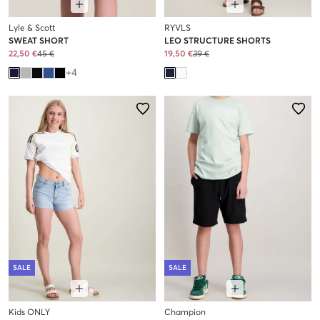
Lyle & Scott
RYVLS
SWEAT SHORT
LEO STRUCTURE SHORTS
22,50 €
45 €
19,50 €
39 €
+
4
SALE
SALE
Kids ONLY
Champion