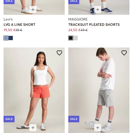
SALE
SALE
Levi's
MAGGIORE
LVG A LINE SHORT
TRACKSUIT PLEATED SHORTS
19,50 €
39 €
24,50 €
49 €
SALE
SALE