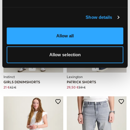
Show details
Allow all
SALE
Allow selection
SALE
ONLY AT KBS
Instinct
Lexington
GIRLS DENIMSHORTS
PATRICK SHORTS
21 €
42 €
29,50 €
59 €